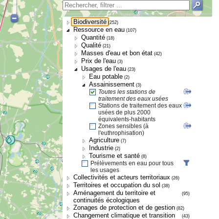
Biodiversité
(252)
Ressource en eau
(107)
Quantité
(18)
Qualité
(21)
Masses d'eau et bon état
(42)
Prix de l'eau
(3)
Usages de l'eau
(23)
Eau potable
(2)
Assainissement
(3)
Toutes les stations de
traitement des eaux usées
Stations de traitement des eaux
usées de plus 2000
équivalents-habitants
Zones sensibles (à
l'euthrophisation)
Agriculture
(7)
Industrie
(2)
Tourisme et santé
(8)
Prélèvements en eau pour tous
les usages
Collectivités et acteurs territoriaux
(26)
Territoires et occupation du sol
(38)
Aménagement du territoire et
(95)
continuités écologiques
Zonages de protection et de gestion
(82)
Changement climatique et transition
(43)