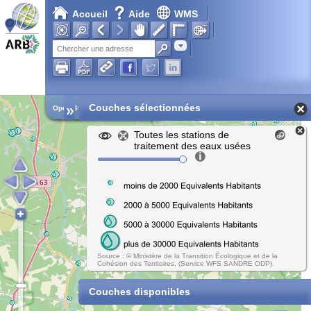
Accueil
Aide
WMS
Adresse
»
Couches sélectionnées
Open Street Map
Toutes les stations de
traitement des eaux usées
Source : © Ministère de la Transition Écologique et de la
Cohésion des Territoires, (Service WFS SANDRE ODP).
Couches disponibles