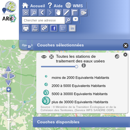
Accueil
Aide
WMS
Adresse
»
Couches sélectionnées
Open Street Map
Toutes les stations de
traitement des eaux usées
Source : © Ministère de la Transition Écologique et de la
Cohésion des Territoires, (Service WFS SANDRE ODP).
Couches disponibles