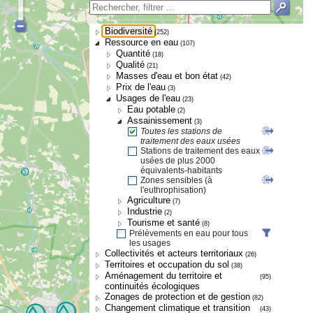
Biodiversité
(252)
Ressource en eau
(107)
Quantité
(18)
Qualité
(21)
Masses d'eau et bon état
(42)
Prix de l'eau
(3)
Usages de l'eau
(23)
Eau potable
(2)
Assainissement
(3)
Toutes les stations de
traitement des eaux usées
Stations de traitement des eaux
usées de plus 2000
équivalents-habitants
Zones sensibles (à
l'euthrophisation)
Agriculture
(7)
Industrie
(2)
Tourisme et santé
(8)
Prélèvements en eau pour tous
les usages
Collectivités et acteurs territoriaux
(26)
Territoires et occupation du sol
(38)
Aménagement du territoire et
(95)
continuités écologiques
Zonages de protection et de gestion
(82)
Changement climatique et transition
(43)