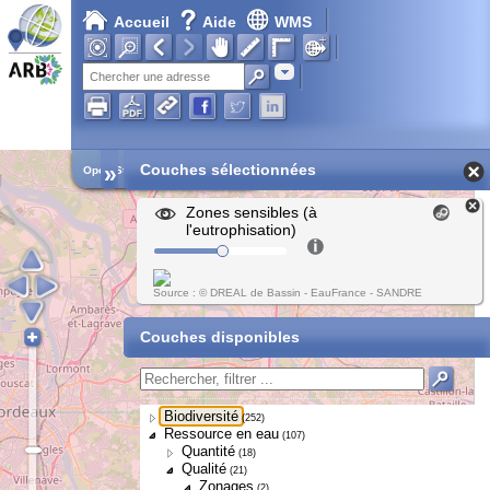
Accueil
Aide
WMS
Adresse
»
Couches sélectionnées
Open Street Map
Zones sensibles (à
l'eutrophisation)
Source : © DREAL de Bassin - EauFrance - SANDRE
Couches disponibles
Biodiversité
(252)
Ressource en eau
(107)
Quantité
(18)
Qualité
(21)
Zonages
(2)