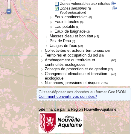
Zones vulnérables aux nitrates
Zones sensibles (à
l'eutrophisation)
Eaux continentales
(8)
Eaux littorales
(8)
Eau potable
(1)
Eaux de baignade
(2)
Masses d'eau et bon état
(42)
Prix de l'eau
(3)
Usages de l'eau
(23)
Collectivités et acteurs territoriaux
(26)
Territoires et occupation du sol
(38)
Aménagement du territoire et
(95)
continuités écologiques
Zonages de protection et de gestion
(82)
Changement climatique et transition
(43)
écologique
Nuisances, pressions et risques
(165)
Glisser-déposer vos données au format GeoJSON
Comment convertir vos données?
Site financé par la Région Nouvelle-Aquitaine :