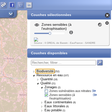
Couches sélectionnées
Zones sensibles (à
l'eutrophisation)
Source : © DREAL de Bassin - EauFrance - SANDRE
Couches disponibles
Biodiversité
(252)
Ressource en eau
(107)
Quantité
(18)
Qualité
(21)
Zonages
(2)
Zones vulnérables aux nitrates
Zones sensibles (à
l'eutrophisation)
Eaux continentales
(8)
Eaux littorales
(8)
Eau potable
(1)