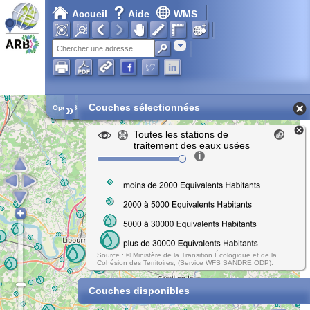
Accueil
Aide
WMS
Adresse
»
Couches sélectionnées
Open Street Map
Toutes les stations de
traitement des eaux usées
Source : © Ministère de la Transition Écologique et de la
Cohésion des Territoires, (Service WFS SANDRE ODP).
Couches disponibles