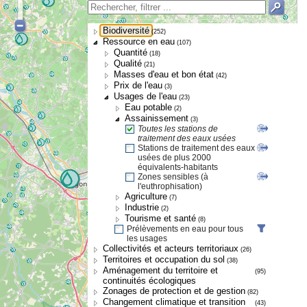
Biodiversité
(252)
Ressource en eau
(107)
Quantité
(18)
Qualité
(21)
Masses d'eau et bon état
(42)
Prix de l'eau
(3)
Usages de l'eau
(23)
Eau potable
(2)
Assainissement
(3)
Toutes les stations de
traitement des eaux usées
Stations de traitement des eaux
usées de plus 2000
équivalents-habitants
Zones sensibles (à
l'euthrophisation)
Agriculture
(7)
Industrie
(2)
Tourisme et santé
(8)
Prélèvements en eau pour tous
les usages
Collectivités et acteurs territoriaux
(26)
Territoires et occupation du sol
(38)
Aménagement du territoire et
(95)
continuités écologiques
Zonages de protection et de gestion
(82)
Changement climatique et transition
(43)