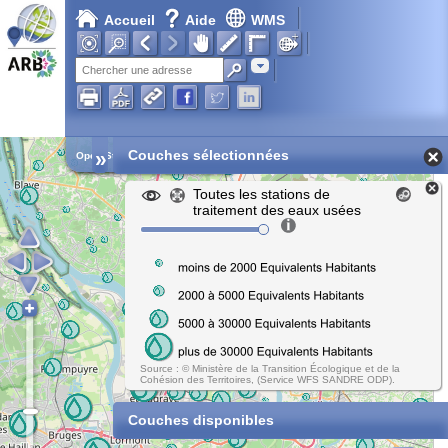
Accueil
Aide
WMS
Adresse
»
Couches sélectionnées
Open Street Map
Toutes les stations de
traitement des eaux usées
Source : © Ministère de la Transition Écologique et de la
Cohésion des Territoires, (Service WFS SANDRE ODP).
Couches disponibles