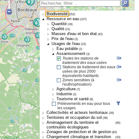
Biodiversité
(252)
Ressource en eau
(107)
Quantité
(18)
Qualité
(21)
Masses d'eau et bon état
(42)
Prix de l'eau
(3)
Usages de l'eau
(23)
Eau potable
(2)
Assainissement
(3)
Toutes les stations de
traitement des eaux usées
Stations de traitement des eaux
usées de plus 2000
équivalents-habitants
Zones sensibles (à
l'euthrophisation)
Agriculture
(7)
Industrie
(2)
Tourisme et santé
(8)
Prélèvements en eau pour tous
les usages
Collectivités et acteurs territoriaux
(26)
Territoires et occupation du sol
(38)
Aménagement du territoire et
(95)
continuités écologiques
Zonages de protection et de gestion
(82)
Changement climatique et transition
(43)