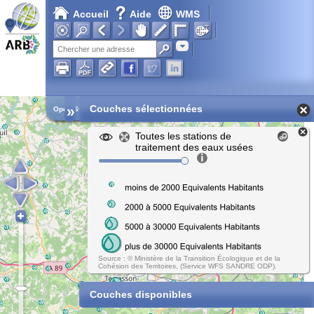
Accueil
Aide
WMS
Adresse
»
Couches sélectionnées
Open Street Map
Toutes les stations de
traitement des eaux usées
Source : © Ministère de la Transition Écologique et de la
Cohésion des Territoires, (Service WFS SANDRE ODP).
Couches disponibles