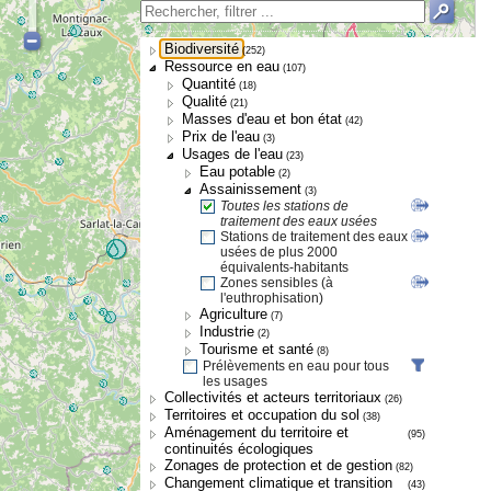
Biodiversité
(252)
Ressource en eau
(107)
Quantité
(18)
Qualité
(21)
Masses d'eau et bon état
(42)
Prix de l'eau
(3)
Usages de l'eau
(23)
Eau potable
(2)
Assainissement
(3)
Toutes les stations de
traitement des eaux usées
Stations de traitement des eaux
usées de plus 2000
équivalents-habitants
Zones sensibles (à
l'euthrophisation)
Agriculture
(7)
Industrie
(2)
Tourisme et santé
(8)
Prélèvements en eau pour tous
les usages
Collectivités et acteurs territoriaux
(26)
Territoires et occupation du sol
(38)
Aménagement du territoire et
(95)
continuités écologiques
Zonages de protection et de gestion
(82)
Changement climatique et transition
(43)