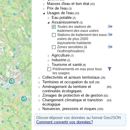
Masses d'eau et bon état
(42)
Prix de l'eau
(3)
Usages de l'eau
(23)
Eau potable
(2)
Assainissement
(3)
Toutes les stations de
traitement des eaux usées
Stations de traitement des eaux
usées de plus 2000
équivalents-habitants
Zones sensibles (à
l'euthrophisation)
Agriculture
(7)
Industrie
(2)
Tourisme et santé
(8)
Prélèvements en eau pour tous
les usages
Collectivités et acteurs territoriaux
(26)
Territoires et occupation du sol
(38)
Aménagement du territoire et
(95)
continuités écologiques
Zonages de protection et de gestion
(82)
Changement climatique et transition
(43)
écologique
Nuisances, pressions et risques
(165)
Glisser-déposer vos données au format GeoJSON
Comment convertir vos données?