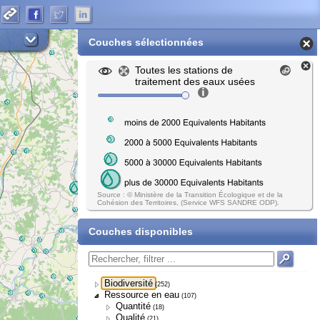
Couches sélectionnées
Toutes les stations de
traitement des eaux usées
Source : © Ministère de la Transition Écologique et de la
Cohésion des Territoires, (Service WFS SANDRE ODP).
Couches disponibles
Biodiversité
(252)
Ressource en eau
(107)
Quantité
(18)
Qualité
(21)