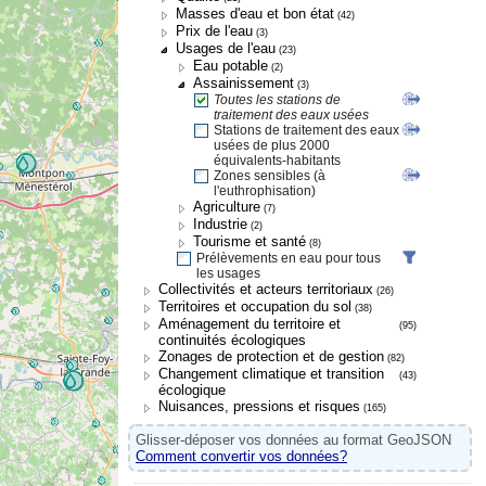
Masses d'eau et bon état
(42)
Prix de l'eau
(3)
Usages de l'eau
(23)
Eau potable
(2)
Assainissement
(3)
Toutes les stations de
traitement des eaux usées
Stations de traitement des eaux
usées de plus 2000
équivalents-habitants
Zones sensibles (à
l'euthrophisation)
Agriculture
(7)
Industrie
(2)
Tourisme et santé
(8)
Prélèvements en eau pour tous
les usages
Collectivités et acteurs territoriaux
(26)
Territoires et occupation du sol
(38)
Aménagement du territoire et
(95)
continuités écologiques
Zonages de protection et de gestion
(82)
Changement climatique et transition
(43)
écologique
Nuisances, pressions et risques
(165)
Glisser-déposer vos données au format GeoJSON
Comment convertir vos données?