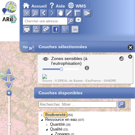
Accueil
Aide
WMS
Adresse
»
Couches sélectionnées
Open Street Map
Zones sensibles (à
l'eutrophisation)
Source : © DREAL de Bassin - EauFrance - SANDRE
Couches disponibles
Biodiversité
(252)
Ressource en eau
(107)
Quantité
(18)
Qualité
(21)
Zonages
(2)