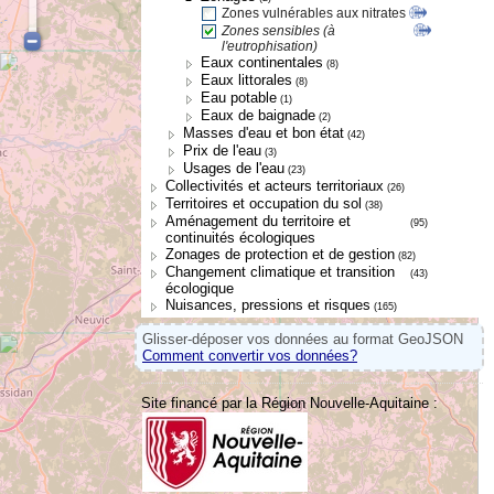
Zones vulnérables aux nitrates
Zones sensibles (à
l'eutrophisation)
Eaux continentales
(8)
Eaux littorales
(8)
Eau potable
(1)
Eaux de baignade
(2)
Masses d'eau et bon état
(42)
Prix de l'eau
(3)
Usages de l'eau
(23)
Collectivités et acteurs territoriaux
(26)
Territoires et occupation du sol
(38)
Aménagement du territoire et
(95)
continuités écologiques
Zonages de protection et de gestion
(82)
Changement climatique et transition
(43)
écologique
Nuisances, pressions et risques
(165)
Glisser-déposer vos données au format GeoJSON
Comment convertir vos données?
Site financé par la Région Nouvelle-Aquitaine :