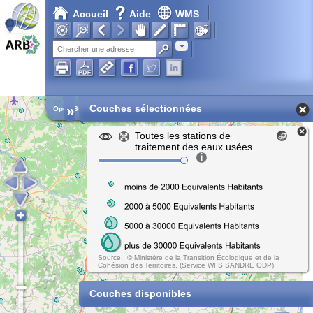
Accueil
Aide
WMS
Adresse
»
Couches sélectionnées
Open Street Map
Toutes les stations de
traitement des eaux usées
Source : © Ministère de la Transition Écologique et de la
Cohésion des Territoires, (Service WFS SANDRE ODP).
Couches disponibles