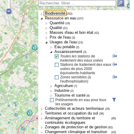
Biodiversité
(252)
Ressource en eau
(107)
Quantité
(18)
Qualité
(21)
Masses d'eau et bon état
(42)
Prix de l'eau
(3)
Usages de l'eau
(23)
Eau potable
(2)
Assainissement
(3)
Toutes les stations de
traitement des eaux usées
Stations de traitement des eaux
usées de plus 2000
équivalents-habitants
Zones sensibles (à
l'euthrophisation)
Agriculture
(7)
Industrie
(2)
Tourisme et santé
(8)
Prélèvements en eau pour tous
les usages
Collectivités et acteurs territoriaux
(26)
Territoires et occupation du sol
(38)
Aménagement du territoire et
(95)
continuités écologiques
Zonages de protection et de gestion
(82)
Changement climatique et transition
(43)