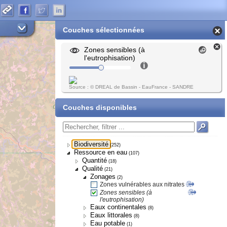
Couches sélectionnées
Zones sensibles (à
l'eutrophisation)
Source : © DREAL de Bassin - EauFrance - SANDRE
Couches disponibles
Biodiversité
(252)
Ressource en eau
(107)
Quantité
(18)
Qualité
(21)
Zonages
(2)
Zones vulnérables aux nitrates
Zones sensibles (à
l'eutrophisation)
Eaux continentales
(8)
Eaux littorales
(8)
Eau potable
(1)