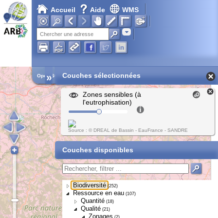
Accueil
Aide
WMS
Adresse
»
Couches sélectionnées
Open Street Map
Zones sensibles (à
l'eutrophisation)
Source : © DREAL de Bassin - EauFrance - SANDRE
Couches disponibles
Biodiversité
(252)
Ressource en eau
(107)
Quantité
(18)
Qualité
(21)
Zonages
(2)