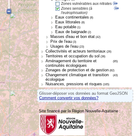
Zones vulnérables aux nitrates
Zones sensibles (à
l'eutrophisation)
Eaux continentales
(8)
Eaux littorales
(8)
Eau potable
(1)
Eaux de baignade
(2)
Masses d'eau et bon état
(42)
Prix de l'eau
(3)
Usages de l'eau
(23)
Collectivités et acteurs territoriaux
(26)
Territoires et occupation du sol
(38)
Aménagement du territoire et
(95)
continuités écologiques
Zonages de protection et de gestion
(82)
Changement climatique et transition
(43)
écologique
Nuisances, pressions et risques
(165)
Glisser-déposer vos données au format GeoJSON
Comment convertir vos données?
Site financé par la Région Nouvelle-Aquitaine :