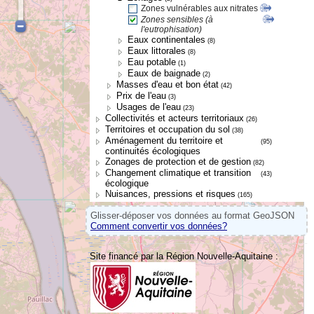
Zones vulnérables aux nitrates
Zones sensibles (à
l'eutrophisation)
Eaux continentales
(8)
Eaux littorales
(8)
Eau potable
(1)
Eaux de baignade
(2)
Masses d'eau et bon état
(42)
Prix de l'eau
(3)
Usages de l'eau
(23)
Collectivités et acteurs territoriaux
(26)
Territoires et occupation du sol
(38)
Aménagement du territoire et
(95)
continuités écologiques
Zonages de protection et de gestion
(82)
Changement climatique et transition
(43)
écologique
Nuisances, pressions et risques
(165)
Glisser-déposer vos données au format GeoJSON
Comment convertir vos données?
Site financé par la Région Nouvelle-Aquitaine :