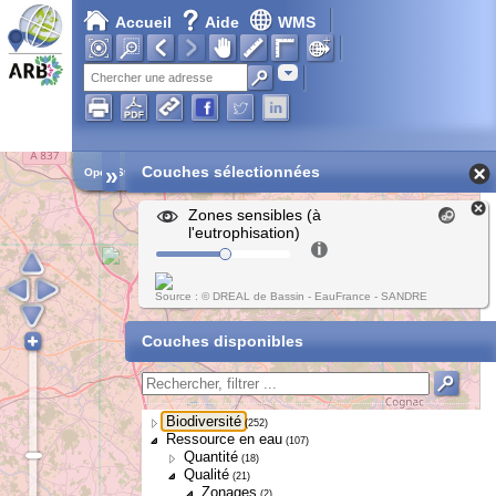
Accueil
Aide
WMS
Adresse
»
Couches sélectionnées
Open Street Map
Zones sensibles (à
l'eutrophisation)
Source : © DREAL de Bassin - EauFrance - SANDRE
Couches disponibles
Biodiversité
(252)
Ressource en eau
(107)
Quantité
(18)
Qualité
(21)
Zonages
(2)