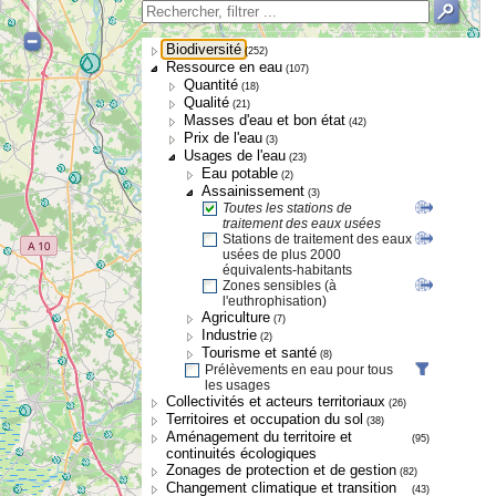
Biodiversité
(252)
Ressource en eau
(107)
Quantité
(18)
Qualité
(21)
Masses d'eau et bon état
(42)
Prix de l'eau
(3)
Usages de l'eau
(23)
Eau potable
(2)
Assainissement
(3)
Toutes les stations de
traitement des eaux usées
Stations de traitement des eaux
usées de plus 2000
équivalents-habitants
Zones sensibles (à
l'euthrophisation)
Agriculture
(7)
Industrie
(2)
Tourisme et santé
(8)
Prélèvements en eau pour tous
les usages
Collectivités et acteurs territoriaux
(26)
Territoires et occupation du sol
(38)
Aménagement du territoire et
(95)
continuités écologiques
Zonages de protection et de gestion
(82)
Changement climatique et transition
(43)