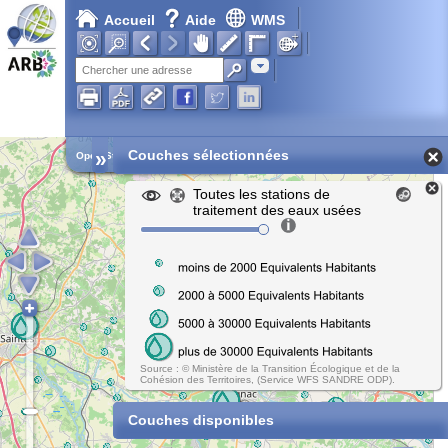
Accueil
Aide
WMS
Adresse
»
Couches sélectionnées
Open Street Map
Toutes les stations de
traitement des eaux usées
Source : © Ministère de la Transition Écologique et de la
Cohésion des Territoires, (Service WFS SANDRE ODP).
Couches disponibles