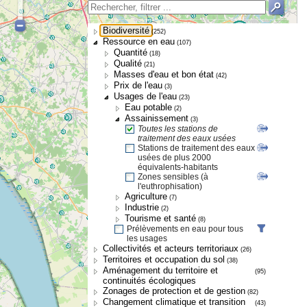
Biodiversité
(252)
Ressource en eau
(107)
Quantité
(18)
Qualité
(21)
Masses d'eau et bon état
(42)
Prix de l'eau
(3)
Usages de l'eau
(23)
Eau potable
(2)
Assainissement
(3)
Toutes les stations de
traitement des eaux usées
Stations de traitement des eaux
usées de plus 2000
équivalents-habitants
Zones sensibles (à
l'euthrophisation)
Agriculture
(7)
Industrie
(2)
Tourisme et santé
(8)
Prélèvements en eau pour tous
les usages
Collectivités et acteurs territoriaux
(26)
Territoires et occupation du sol
(38)
Aménagement du territoire et
(95)
continuités écologiques
Zonages de protection et de gestion
(82)
Changement climatique et transition
(43)