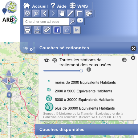
Accueil
Aide
WMS
Adresse
»
Couches sélectionnées
Open Street Map
Toutes les stations de
traitement des eaux usées
Source : © Ministère de la Transition Écologique et de la
Cohésion des Territoires, (Service WFS SANDRE ODP).
Couches disponibles