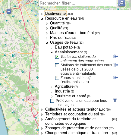
Biodiversité
(252)
Ressource en eau
(107)
Quantité
(18)
Qualité
(21)
Masses d'eau et bon état
(42)
Prix de l'eau
(3)
Usages de l'eau
(23)
Eau potable
(2)
Assainissement
(3)
Toutes les stations de
traitement des eaux usées
Stations de traitement des eaux
usées de plus 2000
équivalents-habitants
Zones sensibles (à
l'euthrophisation)
Agriculture
(7)
Industrie
(2)
Tourisme et santé
(8)
Prélèvements en eau pour tous
les usages
Collectivités et acteurs territoriaux
(26)
Territoires et occupation du sol
(38)
Aménagement du territoire et
(95)
continuités écologiques
Zonages de protection et de gestion
(82)
Changement climatique et transition
(43)