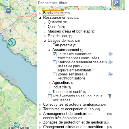
Biodiversité
(252)
Ressource en eau
(107)
Quantité
(18)
Qualité
(21)
Masses d'eau et bon état
(42)
Prix de l'eau
(3)
Usages de l'eau
(23)
Eau potable
(2)
Assainissement
(3)
Toutes les stations de
traitement des eaux usées
Stations de traitement des eaux
usées de plus 2000
équivalents-habitants
Zones sensibles (à
l'euthrophisation)
Agriculture
(7)
Industrie
(2)
Tourisme et santé
(8)
Prélèvements en eau pour tous
les usages
Collectivités et acteurs territoriaux
(26)
Territoires et occupation du sol
(38)
Aménagement du territoire et
(95)
continuités écologiques
Zonages de protection et de gestion
(82)
Changement climatique et transition
(43)