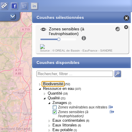
Couches sélectionnées
Zones sensibles (à
l'eutrophisation)
Source : © DREAL de Bassin - EauFrance - SANDRE
Couches disponibles
Biodiversité
(252)
Ressource en eau
(107)
Quantité
(18)
Qualité
(21)
Zonages
(2)
Zones vulnérables aux nitrates
Zones sensibles (à
l'eutrophisation)
Eaux continentales
(8)
Eaux littorales
(8)
Eau potable
(1)