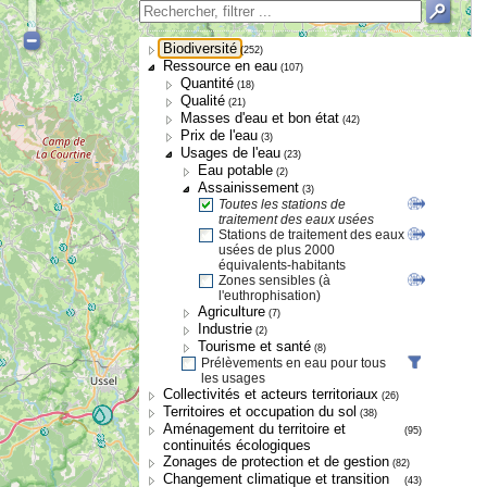
Biodiversité
(252)
Ressource en eau
(107)
Quantité
(18)
Qualité
(21)
Masses d'eau et bon état
(42)
Prix de l'eau
(3)
Usages de l'eau
(23)
Eau potable
(2)
Assainissement
(3)
Toutes les stations de
traitement des eaux usées
Stations de traitement des eaux
usées de plus 2000
équivalents-habitants
Zones sensibles (à
l'euthrophisation)
Agriculture
(7)
Industrie
(2)
Tourisme et santé
(8)
Prélèvements en eau pour tous
les usages
Collectivités et acteurs territoriaux
(26)
Territoires et occupation du sol
(38)
Aménagement du territoire et
(95)
continuités écologiques
Zonages de protection et de gestion
(82)
Changement climatique et transition
(43)