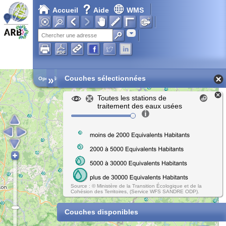
Accueil
Aide
WMS
Adresse
»
Couches sélectionnées
Open Street Map
Toutes les stations de
traitement des eaux usées
Source : © Ministère de la Transition Écologique et de la
Cohésion des Territoires, (Service WFS SANDRE ODP).
Couches disponibles