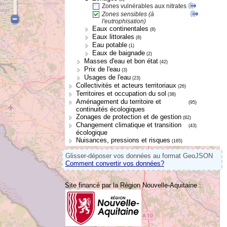
Zones vulnérables aux nitrates
Zones sensibles (à
l'eutrophisation)
Eaux continentales
(8)
Eaux littorales
(8)
Eau potable
(1)
Eaux de baignade
(2)
Masses d'eau et bon état
(42)
Prix de l'eau
(3)
Usages de l'eau
(23)
Collectivités et acteurs territoriaux
(26)
Territoires et occupation du sol
(38)
Aménagement du territoire et
(95)
continuités écologiques
Zonages de protection et de gestion
(82)
Changement climatique et transition
(43)
écologique
Nuisances, pressions et risques
(165)
Glisser-déposer vos données au format GeoJSON
Comment convertir vos données?
Site financé par la Région Nouvelle-Aquitaine :