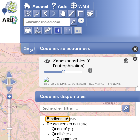
Accueil
Aide
WMS
Adresse
»
Couches sélectionnées
Open Street Map
Zones sensibles (à
l'eutrophisation)
Source : © DREAL de Bassin - EauFrance - SANDRE
Couches disponibles
Biodiversité
(252)
Ressource en eau
(107)
Quantité
(18)
Qualité
(21)
Zonages
(2)