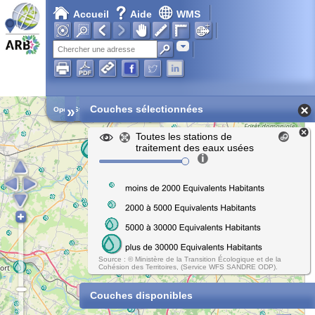
Accueil
Aide
WMS
Adresse
»
Couches sélectionnées
Open Street Map
Toutes les stations de
traitement des eaux usées
Source : © Ministère de la Transition Écologique et de la
Cohésion des Territoires, (Service WFS SANDRE ODP).
Couches disponibles