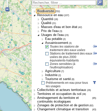
Biodiversité
(252)
Ressource en eau
(107)
Quantité
(18)
Qualité
(21)
Masses d'eau et bon état
(42)
Prix de l'eau
(3)
Usages de l'eau
(23)
Eau potable
(2)
Assainissement
(3)
Toutes les stations de
traitement des eaux usées
Stations de traitement des eaux
usées de plus 2000
équivalents-habitants
Zones sensibles (à
l'euthrophisation)
Agriculture
(7)
Industrie
(2)
Tourisme et santé
(8)
Prélèvements en eau pour tous
les usages
Collectivités et acteurs territoriaux
(26)
Territoires et occupation du sol
(38)
Aménagement du territoire et
(95)
continuités écologiques
Zonages de protection et de gestion
(82)
Changement climatique et transition
(43)