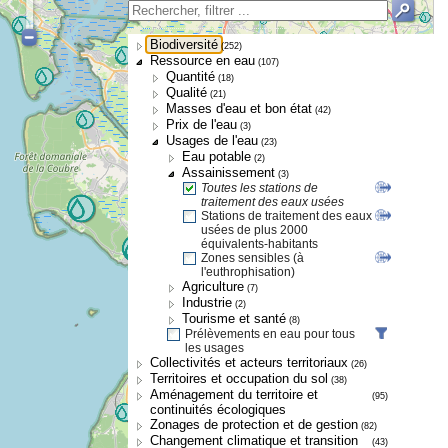
Biodiversité
(252)
Ressource en eau
(107)
Quantité
(18)
Qualité
(21)
Masses d'eau et bon état
(42)
Prix de l'eau
(3)
Usages de l'eau
(23)
Eau potable
(2)
Assainissement
(3)
Toutes les stations de
traitement des eaux usées
Stations de traitement des eaux
usées de plus 2000
équivalents-habitants
Zones sensibles (à
l'euthrophisation)
Agriculture
(7)
Industrie
(2)
Tourisme et santé
(8)
Prélèvements en eau pour tous
les usages
Collectivités et acteurs territoriaux
(26)
Territoires et occupation du sol
(38)
Aménagement du territoire et
(95)
continuités écologiques
Zonages de protection et de gestion
(82)
Changement climatique et transition
(43)