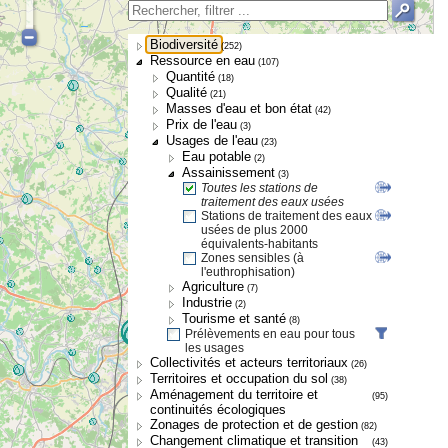
Biodiversité
(252)
Ressource en eau
(107)
Quantité
(18)
Qualité
(21)
Masses d'eau et bon état
(42)
Prix de l'eau
(3)
Usages de l'eau
(23)
Eau potable
(2)
Assainissement
(3)
Toutes les stations de
traitement des eaux usées
Stations de traitement des eaux
usées de plus 2000
équivalents-habitants
Zones sensibles (à
l'euthrophisation)
Agriculture
(7)
Industrie
(2)
Tourisme et santé
(8)
Prélèvements en eau pour tous
les usages
Collectivités et acteurs territoriaux
(26)
Territoires et occupation du sol
(38)
Aménagement du territoire et
(95)
continuités écologiques
Zonages de protection et de gestion
(82)
Changement climatique et transition
(43)