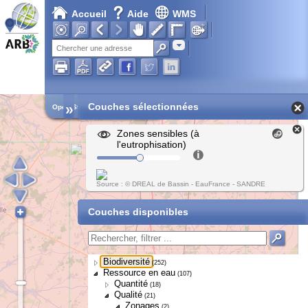
Accueil
Aide
WMS
Adresse
»
Couches sélectionnées
Open Street Map
Zones sensibles (à
l'eutrophisation)
Source : © DREAL de Bassin - EauFrance - SANDRE
Couches disponibles
Biodiversité
(252)
Ressource en eau
(107)
Quantité
(18)
Qualité
(21)
Zonages
(2)