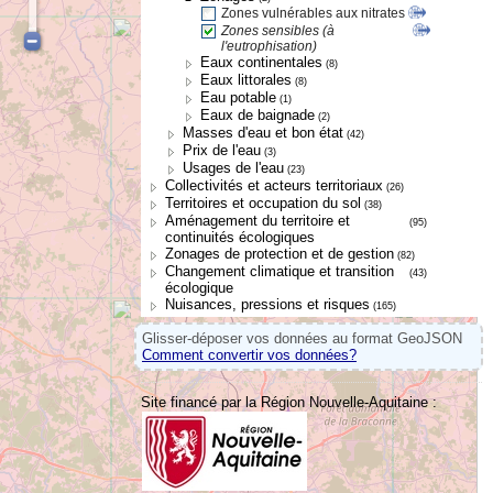
Zones vulnérables aux nitrates
Zones sensibles (à
l'eutrophisation)
Eaux continentales
(8)
Eaux littorales
(8)
Eau potable
(1)
Eaux de baignade
(2)
Masses d'eau et bon état
(42)
Prix de l'eau
(3)
Usages de l'eau
(23)
Collectivités et acteurs territoriaux
(26)
Territoires et occupation du sol
(38)
Aménagement du territoire et
(95)
continuités écologiques
Zonages de protection et de gestion
(82)
Changement climatique et transition
(43)
écologique
Nuisances, pressions et risques
(165)
Glisser-déposer vos données au format GeoJSON
Comment convertir vos données?
Site financé par la Région Nouvelle-Aquitaine :