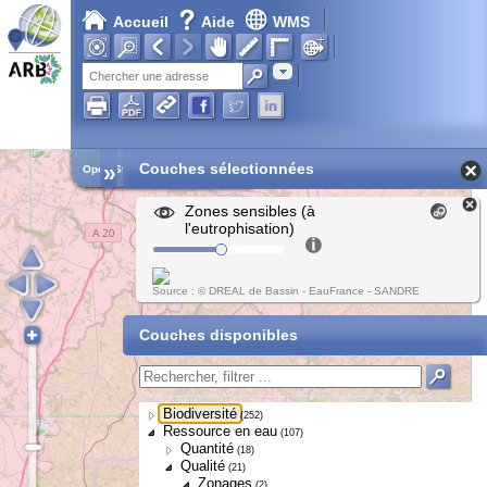
Accueil
Aide
WMS
Adresse
»
Couches sélectionnées
Open Street Map
Zones sensibles (à
l'eutrophisation)
Source : © DREAL de Bassin - EauFrance - SANDRE
Couches disponibles
Biodiversité
(252)
Ressource en eau
(107)
Quantité
(18)
Qualité
(21)
Zonages
(2)