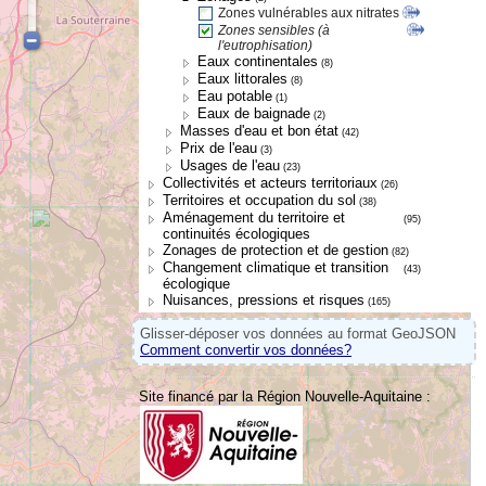
Zones vulnérables aux nitrates
Zones sensibles (à
l'eutrophisation)
Eaux continentales
(8)
Eaux littorales
(8)
Eau potable
(1)
Eaux de baignade
(2)
Masses d'eau et bon état
(42)
Prix de l'eau
(3)
Usages de l'eau
(23)
Collectivités et acteurs territoriaux
(26)
Territoires et occupation du sol
(38)
Aménagement du territoire et
(95)
continuités écologiques
Zonages de protection et de gestion
(82)
Changement climatique et transition
(43)
écologique
Nuisances, pressions et risques
(165)
Glisser-déposer vos données au format GeoJSON
Comment convertir vos données?
Site financé par la Région Nouvelle-Aquitaine :