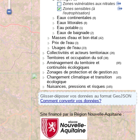
Zones vulnérables aux nitrates
Zones sensibles (à
l'eutrophisation)
Eaux continentales
(8)
Eaux littorales
(8)
Eau potable
(1)
Eaux de baignade
(2)
Masses d'eau et bon état
(42)
Prix de l'eau
(3)
Usages de l'eau
(23)
Collectivités et acteurs territoriaux
(26)
Territoires et occupation du sol
(38)
Aménagement du territoire et
(95)
continuités écologiques
Zonages de protection et de gestion
(82)
Changement climatique et transition
(43)
écologique
Nuisances, pressions et risques
(165)
Glisser-déposer vos données au format GeoJSON
Comment convertir vos données?
Site financé par la Région Nouvelle-Aquitaine :