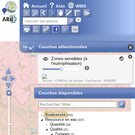
Accueil
Aide
WMS
Adresse
»
Couches sélectionnées
Open Street Map
Zones sensibles (à
l'eutrophisation)
Source : © DREAL de Bassin - EauFrance - SANDRE
Couches disponibles
Biodiversité
(252)
Ressource en eau
(107)
Quantité
(18)
Qualité
(21)
Zonages
(2)