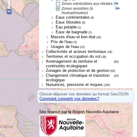
Zones vulnérables aux nitrates
Zones sensibles (à
l'eutrophisation)
Eaux continentales
(8)
Eaux littorales
(8)
Eau potable
(1)
Eaux de baignade
(2)
Masses d'eau et bon état
(42)
Prix de l'eau
(3)
Usages de l'eau
(23)
Collectivités et acteurs territoriaux
(26)
Territoires et occupation du sol
(38)
Aménagement du territoire et
(95)
continuités écologiques
Zonages de protection et de gestion
(82)
Changement climatique et transition
(43)
écologique
Nuisances, pressions et risques
(165)
Glisser-déposer vos données au format GeoJSON
Comment convertir vos données?
Site financé par la Région Nouvelle-Aquitaine :