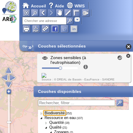
Accueil
Aide
WMS
Adresse
»
Couches sélectionnées
Open Street Map
Zones sensibles (à
l'eutrophisation)
Source : © DREAL de Bassin - EauFrance - SANDRE
Couches disponibles
Biodiversité
(252)
Ressource en eau
(107)
Quantité
(18)
Qualité
(21)
Zonages
(2)