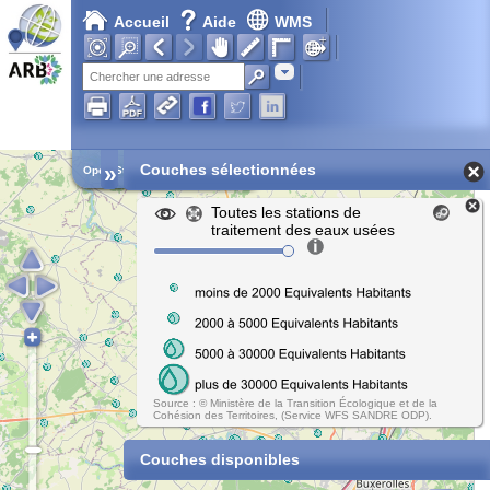
Accueil
Aide
WMS
Adresse
»
Couches sélectionnées
Open Street Map
Toutes les stations de
traitement des eaux usées
Source : © Ministère de la Transition Écologique et de la
Cohésion des Territoires, (Service WFS SANDRE ODP).
Couches disponibles