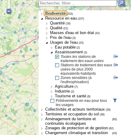
Biodiversité
(252)
Ressource en eau
(107)
Quantité
(18)
Qualité
(21)
Masses d'eau et bon état
(42)
Prix de l'eau
(3)
Usages de l'eau
(23)
Eau potable
(2)
Assainissement
(3)
Toutes les stations de
traitement des eaux usées
Stations de traitement des eaux
usées de plus 2000
équivalents-habitants
Zones sensibles (à
l'euthrophisation)
Agriculture
(7)
Industrie
(2)
Tourisme et santé
(8)
Prélèvements en eau pour tous
les usages
Collectivités et acteurs territoriaux
(26)
Territoires et occupation du sol
(38)
Aménagement du territoire et
(95)
continuités écologiques
Zonages de protection et de gestion
(82)
Changement climatique et transition
(43)