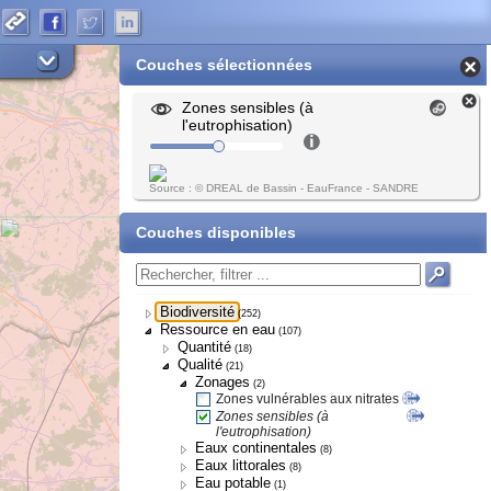
Couches sélectionnées
Zones sensibles (à
l'eutrophisation)
Source : © DREAL de Bassin - EauFrance - SANDRE
Couches disponibles
Biodiversité
(252)
Ressource en eau
(107)
Quantité
(18)
Qualité
(21)
Zonages
(2)
Zones vulnérables aux nitrates
Zones sensibles (à
l'eutrophisation)
Eaux continentales
(8)
Eaux littorales
(8)
Eau potable
(1)