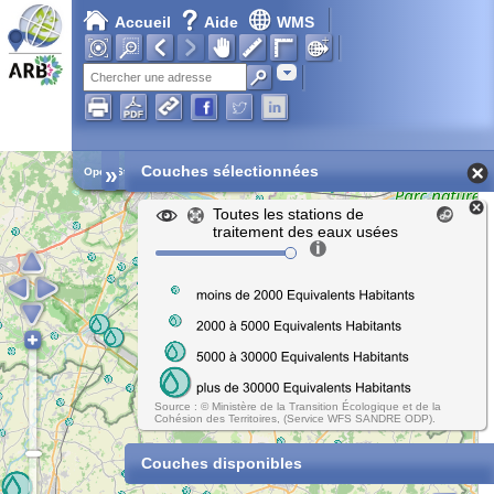
Accueil
Aide
WMS
Adresse
»
Couches sélectionnées
Open Street Map
Toutes les stations de
traitement des eaux usées
Source : © Ministère de la Transition Écologique et de la
Cohésion des Territoires, (Service WFS SANDRE ODP).
Couches disponibles