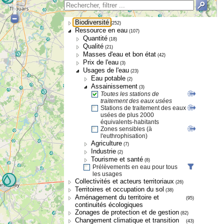
Biodiversité
(252)
Ressource en eau
(107)
Quantité
(18)
Qualité
(21)
Masses d'eau et bon état
(42)
Prix de l'eau
(3)
Usages de l'eau
(23)
Eau potable
(2)
Assainissement
(3)
Toutes les stations de
traitement des eaux usées
Stations de traitement des eaux
usées de plus 2000
équivalents-habitants
Zones sensibles (à
l'euthrophisation)
Agriculture
(7)
Industrie
(2)
Tourisme et santé
(8)
Prélèvements en eau pour tous
les usages
Collectivités et acteurs territoriaux
(26)
Territoires et occupation du sol
(38)
Aménagement du territoire et
(95)
continuités écologiques
Zonages de protection et de gestion
(82)
Changement climatique et transition
(43)