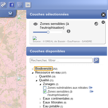
Couches sélectionnées
Zones sensibles (à
l'eutrophisation)
Source : © DREAL de Bassin - EauFrance - SANDRE
Couches disponibles
Biodiversité
(252)
Ressource en eau
(107)
Quantité
(18)
Qualité
(21)
Zonages
(2)
Zones vulnérables aux nitrates
Zones sensibles (à
l'eutrophisation)
Eaux continentales
(8)
Eaux littorales
(8)
Eau potable
(1)