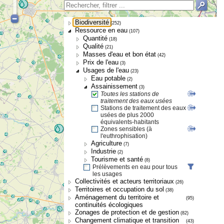
Biodiversité
(252)
Ressource en eau
(107)
Quantité
(18)
Qualité
(21)
Masses d'eau et bon état
(42)
Prix de l'eau
(3)
Usages de l'eau
(23)
Eau potable
(2)
Assainissement
(3)
Toutes les stations de
traitement des eaux usées
Stations de traitement des eaux
usées de plus 2000
équivalents-habitants
Zones sensibles (à
l'euthrophisation)
Agriculture
(7)
Industrie
(2)
Tourisme et santé
(8)
Prélèvements en eau pour tous
les usages
Collectivités et acteurs territoriaux
(26)
Territoires et occupation du sol
(38)
Aménagement du territoire et
(95)
continuités écologiques
Zonages de protection et de gestion
(82)
Changement climatique et transition
(43)