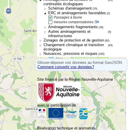
continuités écologiques
Schémas d'aménagement
(70)
ERC et aménagements favorables
(2)
Passages à faune
mesures compensatoires
Aménagements fragmentants
(18)
Autres aménagements et
(5)
infrastructures
Zonages de protection et de gestion
(82)
Changement climatique et transition
(43)
écologique
Nuisances, pressions et risques
(165)
Glisser-déposer vos données au format GeoJSON
Comment convertir vos données?
Site financé par la Région Nouvelle-Aquitaine :
avec la participation de :
Réalisation technique et animation :