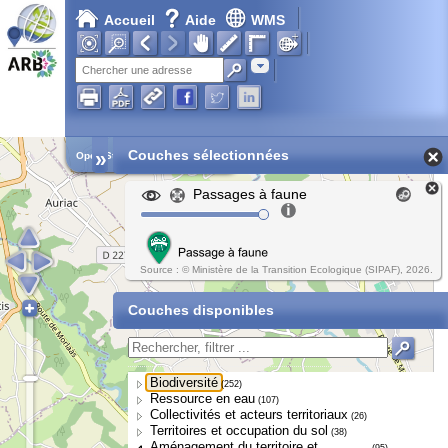
Accueil
Aide
WMS
Adresse
»
Couches sélectionnées
Open Street Map
Passages à faune
Source : © Ministère de la Transition Ecologique (SIPAF), 2026.
Couches disponibles
Biodiversité
(252)
Ressource en eau
(107)
Collectivités et acteurs territoriaux
(26)
Territoires et occupation du sol
(38)
Aménagement du territoire et
(95)