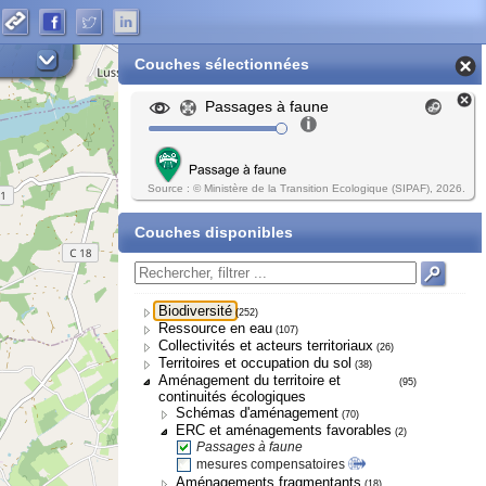
Couches sélectionnées
Passages à faune
Source : © Ministère de la Transition Ecologique (SIPAF), 2026.
Couches disponibles
Biodiversité
(252)
Ressource en eau
(107)
Collectivités et acteurs territoriaux
(26)
Territoires et occupation du sol
(38)
Aménagement du territoire et
(95)
continuités écologiques
Schémas d'aménagement
(70)
ERC et aménagements favorables
(2)
Passages à faune
mesures compensatoires
Aménagements fragmentants
(18)