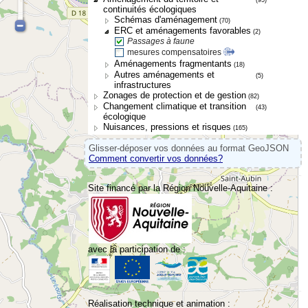
continuités écologiques
Schémas d'aménagement
(70)
ERC et aménagements favorables
(2)
Passages à faune
mesures compensatoires
Aménagements fragmentants
(18)
Autres aménagements et
(5)
infrastructures
Zonages de protection et de gestion
(82)
Changement climatique et transition
(43)
écologique
Nuisances, pressions et risques
(165)
Glisser-déposer vos données au format GeoJSON
Comment convertir vos données?
Site financé par la Région Nouvelle-Aquitaine :
avec la participation de :
Réalisation technique et animation :