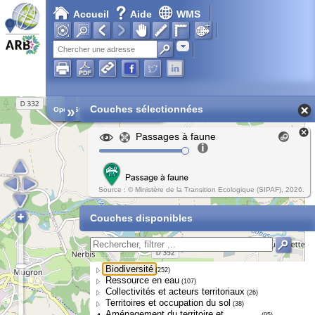
Accueil
Aide
WMS
Chargement en cours...
Adresse
»
Couches sélectionnées
Open Street Map
Passages à faune
Source : © Ministère de la Transition Ecologique (SIPAF), 2026.
Couches disponibles
Biodiversité
(252)
Ressource en eau
(107)
Collectivités et acteurs territoriaux
(26)
Territoires et occupation du sol
(38)
Aménagement du territoire et
(95)