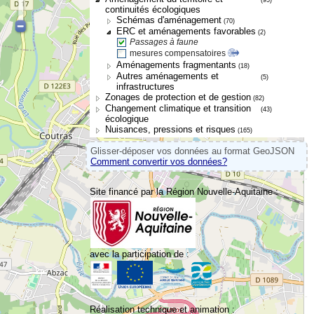
continuités écologiques
Schémas d'aménagement
(70)
ERC et aménagements favorables
(2)
Passages à faune
mesures compensatoires
Aménagements fragmentants
(18)
Autres aménagements et
(5)
infrastructures
Zonages de protection et de gestion
(82)
Changement climatique et transition
(43)
écologique
Nuisances, pressions et risques
(165)
Glisser-déposer vos données au format GeoJSON
Comment convertir vos données?
Site financé par la Région Nouvelle-Aquitaine :
avec la participation de :
Réalisation technique et animation :