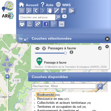
Accueil
Aide
WMS
Adresse
»
Couches sélectionnées
Open Street Map
Passages à faune
Source : © Ministère de la Transition Ecologique (SIPAF), 2026.
Couches disponibles
Biodiversité
(252)
Ressource en eau
(107)
Collectivités et acteurs territoriaux
(26)
Territoires et occupation du sol
(38)
Aménagement du territoire et
(95)