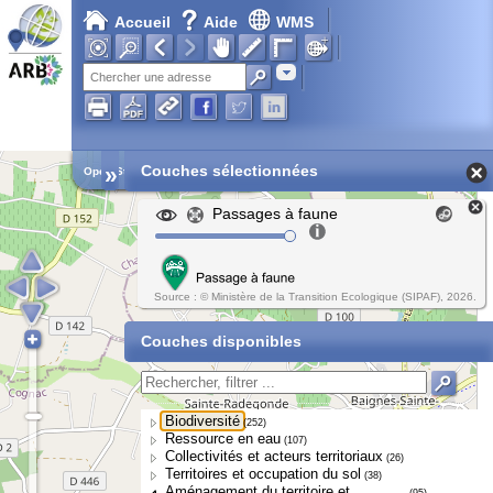
Accueil
Aide
WMS
Adresse
»
Couches sélectionnées
Open Street Map
Passages à faune
Source : © Ministère de la Transition Ecologique (SIPAF), 2026.
Couches disponibles
Biodiversité
(252)
Ressource en eau
(107)
Collectivités et acteurs territoriaux
(26)
Territoires et occupation du sol
(38)
Aménagement du territoire et
(95)