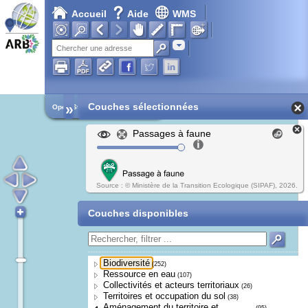
Accueil
Aide
WMS
Adresse
»
Couches sélectionnées
Open Street Map
Passages à faune
Source : © Ministère de la Transition Ecologique (SIPAF), 2026.
Couches disponibles
Biodiversité
(252)
Ressource en eau
(107)
Collectivités et acteurs territoriaux
(26)
Territoires et occupation du sol
(38)
Aménagement du territoire et
(95)