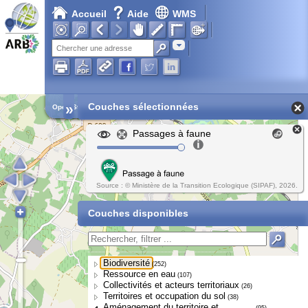
Accueil
Aide
WMS
Adresse
»
Couches sélectionnées
Open Street Map
Passages à faune
Source : © Ministère de la Transition Ecologique (SIPAF), 2026.
Couches disponibles
Biodiversité
(252)
Ressource en eau
(107)
Collectivités et acteurs territoriaux
(26)
Territoires et occupation du sol
(38)
Aménagement du territoire et
(95)