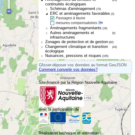
continuités écologiques
Schémas d'aménagement
(70)
ERC et aménagements favorables
(2)
Passages à faune
mesures compensatoires
Aménagements fragmentants
(18)
Autres aménagements et
(5)
infrastructures
Zonages de protection et de gestion
(82)
Changement climatique et transition
(43)
écologique
Nuisances, pressions et risques
(165)
Glisser-déposer vos données au format GeoJSON
Comment convertir vos données?
Site financé par la Région Nouvelle-Aquitaine :
avec la participation de :
Réalisation technique et animation :