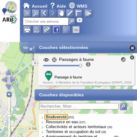
Accueil
Aide
WMS
Chargement en cours...
Adresse
»
Couches sélectionnées
Open Street Map
Passages à faune
Source : © Ministère de la Transition Ecologique (SIPAF), 2026.
Couches disponibles
Biodiversité
(252)
Ressource en eau
(107)
Collectivités et acteurs territoriaux
(26)
Territoires et occupation du sol
(38)
Aménagement du territoire et
(95)