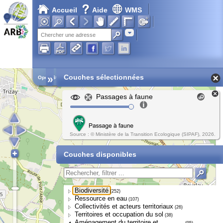
Accueil
Aide
WMS
Adresse
»
Couches sélectionnées
Open Street Map
Passages à faune
Source : © Ministère de la Transition Ecologique (SIPAF), 2026.
Couches disponibles
Biodiversité
(252)
Ressource en eau
(107)
Collectivités et acteurs territoriaux
(26)
Territoires et occupation du sol
(38)
Aménagement du territoire et
(95)