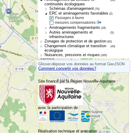
continuités écologiques
Schémas d'aménagement
(70)
ERC et aménagements favorables
(2)
Passages à faune
mesures compensatoires
Aménagements fragmentants
(18)
Autres aménagements et
(5)
infrastructures
Zonages de protection et de gestion
(82)
Changement climatique et transition
(43)
écologique
Nuisances, pressions et risques
(165)
Glisser-déposer vos données au format GeoJSON
Comment convertir vos données?
Site financé par la Région Nouvelle-Aquitaine :
avec la participation de :
Réalisation technique et animation :