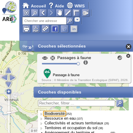
Accueil
Aide
WMS
Adresse
»
Couches sélectionnées
Open Street Map
Passages à faune
Source : © Ministère de la Transition Ecologique (SIPAF), 2026.
Couches disponibles
Biodiversité
(252)
Ressource en eau
(107)
Collectivités et acteurs territoriaux
(26)
Territoires et occupation du sol
(38)
Aménagement du territoire et
(95)