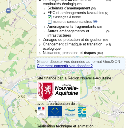
continuités écologiques
Schémas d'aménagement
(70)
ERC et aménagements favorables
(2)
Passages à faune
mesures compensatoires
Aménagements fragmentants
(18)
Autres aménagements et
(5)
infrastructures
Zonages de protection et de gestion
(82)
Changement climatique et transition
(43)
écologique
Nuisances, pressions et risques
(165)
Glisser-déposer vos données au format GeoJSON
Comment convertir vos données?
Site financé par la Région Nouvelle-Aquitaine :
avec la participation de :
Réalisation technique et animation :