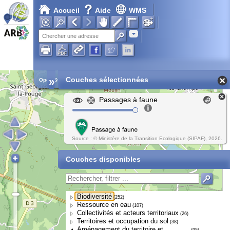
Accueil
Aide
WMS
Adresse
»
Couches sélectionnées
Open Street Map
Passages à faune
Source : © Ministère de la Transition Ecologique (SIPAF), 2026.
Couches disponibles
Biodiversité
(252)
Ressource en eau
(107)
Collectivités et acteurs territoriaux
(26)
Territoires et occupation du sol
(38)
Aménagement du territoire et
(95)