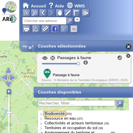
Accueil
Aide
WMS
Adresse
»
Couches sélectionnées
Open Street Map
Passages à faune
Source : © Ministère de la Transition Ecologique (SIPAF), 2026.
Couches disponibles
Biodiversité
(252)
Ressource en eau
(107)
Collectivités et acteurs territoriaux
(26)
Territoires et occupation du sol
(38)
Aménagement du territoire et
(95)