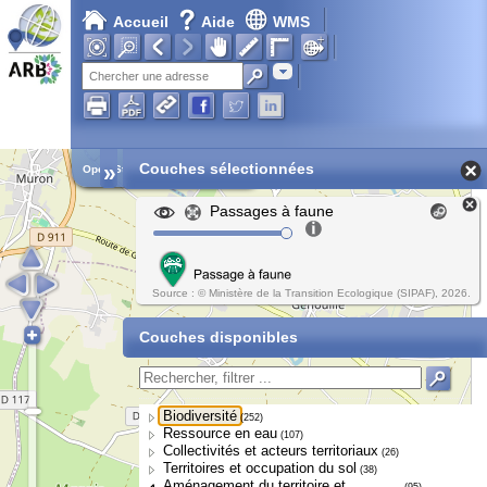
Accueil
Aide
WMS
Adresse
»
Couches sélectionnées
Open Street Map
Passages à faune
Source : © Ministère de la Transition Ecologique (SIPAF), 2026.
Couches disponibles
Biodiversité
(252)
Ressource en eau
(107)
Collectivités et acteurs territoriaux
(26)
Territoires et occupation du sol
(38)
Aménagement du territoire et
(95)