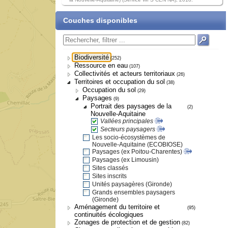
Couches disponibles
Biodiversité
(252)
Ressource en eau
(107)
Collectivités et acteurs territoriaux
(26)
Territoires et occupation du sol
(38)
Occupation du sol
(29)
Paysages
(9)
Portrait des paysages de la
(2)
Nouvelle-Aquitaine
Vallées principales
Secteurs paysagers
Les socio-écosystèmes de
Nouvelle-Aquitaine (ECOBIOSE)
Paysages (ex Poitou-Charentes)
Paysages (ex Limousin)
Sites classés
Sites inscrits
Unités paysagères (Gironde)
Grands ensembles paysagers
(Gironde)
Aménagement du territoire et
(95)
continuités écologiques
Zonages de protection et de gestion
(82)