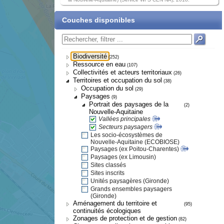
Couches disponibles
Biodiversité
(252)
Ressource en eau
(107)
Collectivités et acteurs territoriaux
(26)
Territoires et occupation du sol
(38)
Occupation du sol
(29)
Paysages
(9)
Portrait des paysages de la
(2)
Nouvelle-Aquitaine
Vallées principales
Secteurs paysagers
Les socio-écosystèmes de
Nouvelle-Aquitaine (ECOBIOSE)
Paysages (ex Poitou-Charentes)
Paysages (ex Limousin)
Sites classés
Sites inscrits
Unités paysagères (Gironde)
Grands ensembles paysagers
(Gironde)
Aménagement du territoire et
(95)
continuités écologiques
Zonages de protection et de gestion
(82)