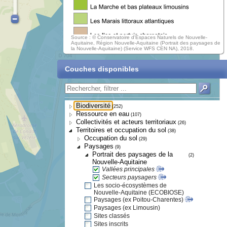
Source : © Conservatoire d'Espaces Naturels de Nouvelle-
Aquitaine, Région Nouvelle-Aquitaine (Portrait des paysages de
la Nouvelle-Aquitaine) (Service WFS CEN NA), 2018.
Couches disponibles
Biodiversité
(252)
Ressource en eau
(107)
Collectivités et acteurs territoriaux
(26)
Territoires et occupation du sol
(38)
Occupation du sol
(29)
Paysages
(9)
Portrait des paysages de la
(2)
Nouvelle-Aquitaine
Vallées principales
Secteurs paysagers
Les socio-écosystèmes de
Nouvelle-Aquitaine (ECOBIOSE)
Paysages (ex Poitou-Charentes)
Paysages (ex Limousin)
Sites classés
Sites inscrits