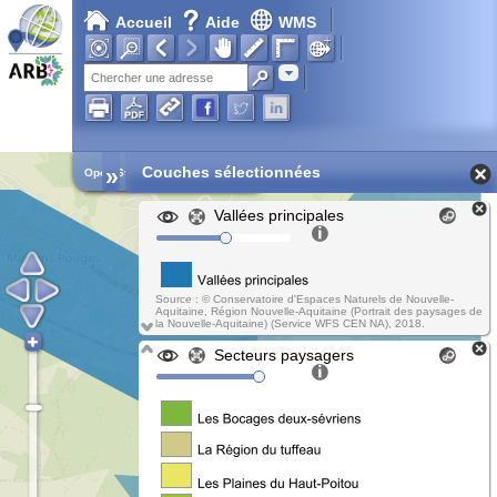
Accueil
Aide
WMS
Chargement en cours...
Adresse
»
Couches sélectionnées
Open Street Map
Vallées principales
Source : © Conservatoire d'Espaces Naturels de Nouvelle-
Aquitaine, Région Nouvelle-Aquitaine (Portrait des paysages de
la Nouvelle-Aquitaine) (Service WFS CEN NA), 2018.
Secteurs paysagers