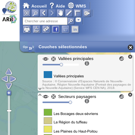
Accueil
Aide
WMS
Chargement en cours...
Adresse
»
Couches sélectionnées
Open Street Map
Vallées principales
Source : © Conservatoire d'Espaces Naturels de Nouvelle-
Aquitaine, Région Nouvelle-Aquitaine (Portrait des paysages de
la Nouvelle-Aquitaine) (Service WFS CEN NA), 2018.
Secteurs paysagers