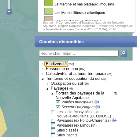
Source : © Conservatoire d'Espaces Naturels de Nouvelle-
Aquitaine, Région Nouvelle-Aquitaine (Portrait des paysages de
la Nouvelle-Aquitaine) (Service WFS CEN NA), 2018.
Couches disponibles
Biodiversité
(252)
Ressource en eau
(107)
Collectivités et acteurs territoriaux
(26)
Territoires et occupation du sol
(38)
Occupation du sol
(29)
Paysages
(9)
Portrait des paysages de la
(2)
Nouvelle-Aquitaine
Vallées principales
Secteurs paysagers
Les socio-écosystèmes de
Nouvelle-Aquitaine (ECOBIOSE)
Paysages (ex Poitou-Charentes)
Paysages (ex Limousin)
Sites classés
Sites inscrits